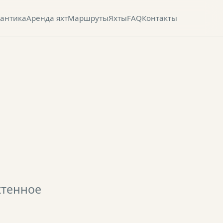
лантика
Аренда яхт
Маршруты
Яхты
FAQ
Контакты
хтенное