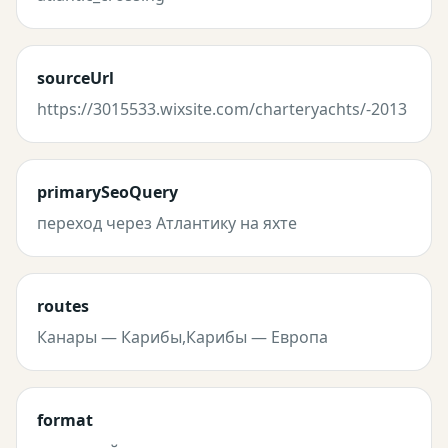
sourceUrl
https://3015533.wixsite.com/charteryachts/-2013
primarySeoQuery
переход через Атлантику на яхте
routes
Канары — Карибы,Карибы — Европа
format