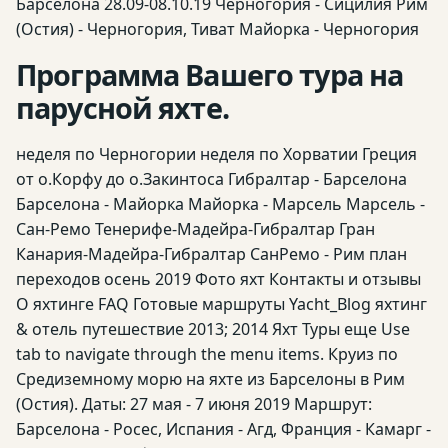
Барселона 28.09-08.10.19 Черногория - Сицилия Рим
(Остия) - Черногория, Тиват Майорка - Черногория
Программа Вашего тура на
парусной яхте.
неделя по Черногории неделя по Хорватии Греция
от о.Корфу до о.Закинтоса Гибралтар - Барселона
Барселона - Майорка Майорка - Марсель Марсель -
Сан-Ремо Тенерифе-Мадейра-Гибралтар Гран
Канария-Мадейра-Гибралтар СанРемо - Рим план
переходов осень 2019 Фото яхт Контакты и отзывы
О яхтинге FAQ Готовые маршруты Yacht_Blog яхтинг
& отель путешествие 2013; 2014 Яхт Туры еще Use
tab to navigate through the menu items. Круиз по
Средиземному морю на яхте из Барселоны в Рим
(Остия). Даты: 27 мая - 7 июня 2019 Маршрут:
Барселона - Росес, Испания - Агд, Франция - Камарг -