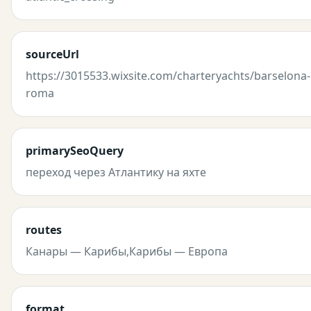
sourceUrl
https://3015533.wixsite.com/charteryachts/barselona-
roma
primarySeoQuery
переход через Атлантику на яхте
routes
Канары — Карибы,Карибы — Европа
format